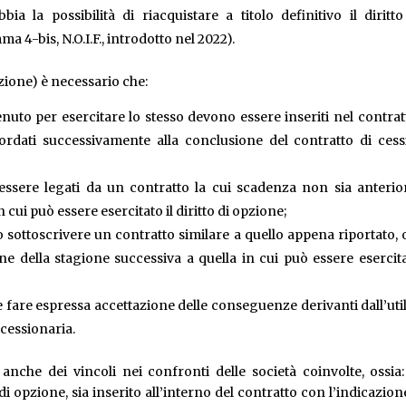
ia la possibilità di riacquistare a titolo definitivo il diritto
ma 4-bis, N.O.I.F., introdotto nel 2022).
zione) è necessario che:
venuto per esercitare lo stesso devono essere inseriti nel contrat
dati successivamente alla conclusione del contratto di cess
essere legati da un contratto la cui scadenza non sia anterio
 cui può essere esercitato il diritto di opzione;
no sottoscrivere un contratto similare a quello appena riportato, 
 della stagione successiva a quella in cui può essere esercita
eve fare espressa accettazione delle conseguenze derivanti dall’uti
 cessionaria.
e anche dei vincoli nei confronti delle società coinvolte, ossia
o di opzione, sia inserito all’interno del contratto con l’indicazion