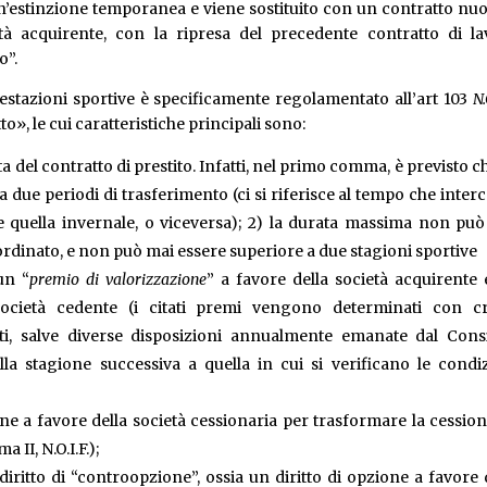
un’estinzione temporanea e viene sostituito con un contratto nu
ietà acquirente, con la ripresa del precedente contratto di l
o”.
restazioni sportive è specificamente regolamentato all’art 103
N.
», le cui caratteristiche principali sono:
ta del contratto di prestito. Infatti, nel primo comma, è previsto ch
a due periodi di trasferimento (ci si riferisce al tempo che inter
o e quella invernale, o viceversa); 2) la durata massima non pu
ordinato, e non può mai essere superiore a due stagioni sportive
un “
premio di valorizzazione
” a favore della società acquirente
ocietà cedente (i citati premi vengono determinati con cri
ti, salve diverse disposizioni annualmente emanate dal Consi
la stagione successiva a quella in cui si verificano le condi
ione a favore della società cessionaria per trasformare la cessio
 II, N.O.I.F.);
diritto di “controopzione”, ossia un diritto di opzione a favore 