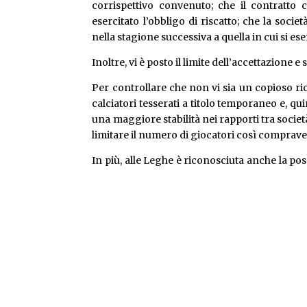
corrispettivo convenuto; che il contratto
esercitato l’obbligo di riscatto; che la soci
nella stagione successiva a quella in cui si eser
Inoltre, vi è posto il limite dell’accettazione 
Per controllare che non vi sia un copioso r
calciatori tesserati a titolo temporaneo e, qui
una maggiore stabilità nei rapporti tra società
limitare il numero di giocatori così comprave
In più, alle Leghe è riconosciuta anche la possib
vengono ceduti in “prestito”, al fine di dare l
competizione è maggiore rispetto a quella pre
Alla società cessionaria è data anche la poss
modulo, da depositare presso la Lega di appar
esserci il consenso di tutte e tre le parti coi
quindi di entrambe le società e del calciatore.
Infine, pur rispettando quanto stabilito nel 
possibilità alla società che ha ricevuto in 