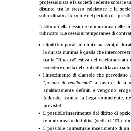
professionista e la società cedente subisce 
distinto tra lo stesso calciatore e la soc
subordinato al termine del periodo di “prestit
L’istituto della cessione temporanea delle p
rubricato «Le cessioni temporanee di contratto
i limiti temporali, minimi e massimi, di dura
la durata minima è quella che intercorre tr
tra la “finestra” estiva del calciomercat
eccedere quella del contratto di lavoro sub
l’inserimento di clausole che prevedano 
“
premio di rendimento
” a favore della s
analiticamente definiti e vengono eroga
federale, tramite la Lega competente, nel
previste);
il possibile inserimento del diritto di opz
temporanea in definitiva (vedi art. 103, comma
il possibile contestuale inserimento di un 