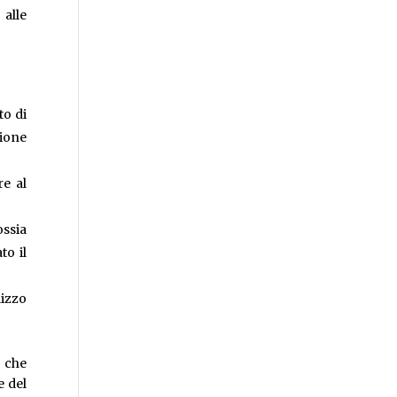
 alle
to di
ione
re al
ossia
to il
lizzo
: che
e del