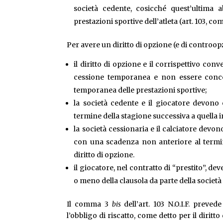
società cedente, cosicché quest’ultima abb
prestazioni sportive dell’atleta (art. 103, com
Per avere un diritto di opzione (e di controop
il diritto di opzione e il corrispettivo con
cessione temporanea e non essere concor
temporanea delle prestazioni sportive;
la società cedente e il giocatore devono 
termine della stagione successiva a quella in
la società cessionaria e il calciatore devo
con una scadenza non anteriore al termine
diritto di opzione.
il giocatore, nel contratto di “prestito”, d
o meno della clausola da parte della società
Il comma 3
bis
dell’art. 103 N.O.I.F. preved
l’obbligo di riscatto, come detto per il diritt