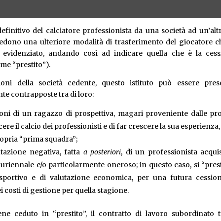
definitivo del calciatore professionista da una società ad un’altr
dono una ulteriore modalità di trasferimento del giocatore c
sa evidenziato, andando così ad indicare quella che è la ces
me “prestito”).
ioni della società cedente, questo istituto può essere pres
te contrapposte tra di loro:
ioni di un ragazzo di prospettiva, magari proveniente dalle pr
ere il calcio dei professionisti e di far crescere la sua esperienza,
ropria “prima squadra”;
utazione negativa, fatta
a posteriori
, di un professionista acqui
riennale e/o particolarmente oneroso; in questo caso, si “prest
sportivo e di valutazione economica, per una futura cession
costi di gestione per quella stagione.
ne ceduto in “prestito”, il contratto di lavoro subordinato t