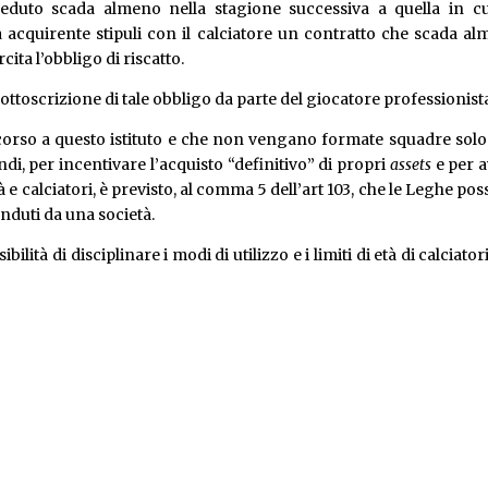
 ceduto scada almeno nella stagione successiva a quella in c
età acquirente stipuli con il calciatore un contratto che scada a
cita l’obbligo di riscatto.
e sottoscrizione di tale obbligo da parte del giocatore professionist
icorso a questo istituto e che non vengano formate squadre sol
ndi, per incentivare l’acquisto “definitivo” di propri
assets
e per 
 e calciatori, è previsto, al comma 5 dell’art 103, che le Leghe po
nduti da una società.
ilità di disciplinare i modi di utilizzo e i limiti di età di calciator
a possibilità ai giovani talenti di fare esperienza in campionati do
sente nelle competizioni giovanili.
ibilità di risolvere il contratto, con la compilazione di un app
tenenza della società in cui il giocatore rientra. In tale modulo
nvolte nell’istituto della cessione temporanea delle prestazioni spor
comma 2 dell’art 95
N.O.I.F.
(ossia i limiti di tesseramento), viene da
“prestito” un giocatore di poter effettuare a sua volta una ces