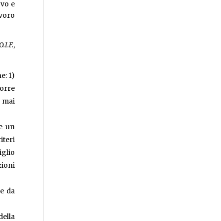
ovo e
avoro
O.I.F.
,
e: 1)
corre
ò mai
 e un
teri
glio
zioni
ne da
della