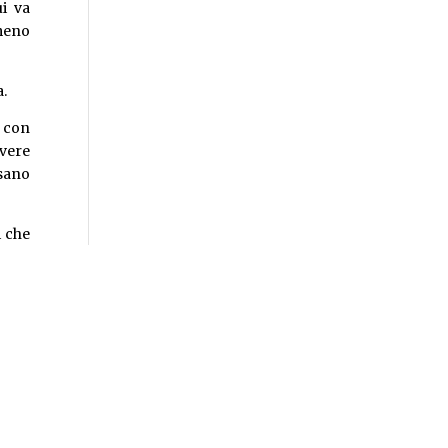
ui va
lmeno
a.
o con
avere
ssano
i che
ve la
osito
 deve
tive,
ta la
sione