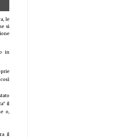
a, le
he si
sione
o in
oprie
 così
stato
a” il
e o,
ra il