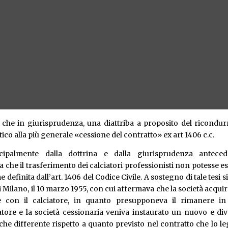
a che in giurisprudenza, una diattriba a proposito del ricondur
stico alla più generale «cessione del contratto» ex art 1406 c.c.
ipalmente dalla dottrina e dalla giurisprudenza anteced
a che il trasferimento dei calciatori professionisti non potesse e
definita dall’art. 1406 del Codice Civile. A sostegno di tale tesi s
i Milano, il 10 marzo 1955, con cui affermava che la società acqui
 con il calciatore, in quanto presupponeva il rimanere in 
ciatore e la società cessionaria veniva instaurato un nuovo e di
e differente rispetto a quanto previsto nel contratto che lo l