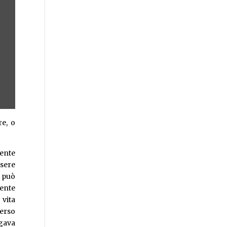
re, o
ente
ssere
i può
rente
vita
verso
egava