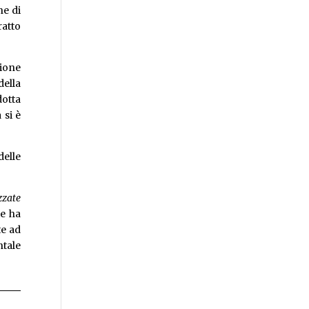
ne di
ratto
ione
 della
dotta
 si è
delle
zzate
te ha
te ad
ntale