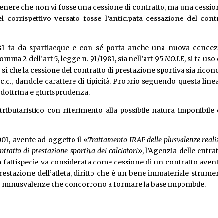
tenere che non vi fosse una cessione di contratto, ma una cessio
el corrispettivo versato fosse l’anticipata cessazione del cont
1981 fa da spartiacque e con sé porta anche una nuova concez
l comma 2 dell’art 5, legge n. 91/1981, sia nell’art 95
N.O.I.F.
, si fa uso
sì che la cessione del contratto di prestazione sportiva sia ricon
6 c.c., dandole carattere di tipicità. Proprio seguendo questa linea
dottrina e giurisprudenza.
 tributaristico con riferimento alla possibile natura imponibile 
01, avente ad oggetto il «
Trattamento IRAP delle plusvalenze reali
ontratto di prestazione sportiva dei calciatori
», l’Agenzia delle entra
a fattispecie va considerata come cessione di un contratto aven
a prestazione dell’atleta, diritto che è un bene immateriale strume
o minusvalenze che concorrono a formare la base imponibile.