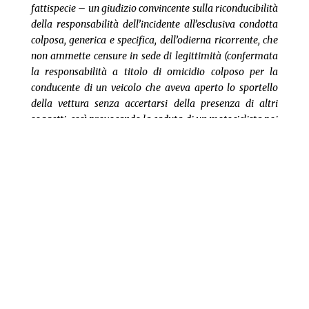
fattispecie – un giudizio convincente sulla riconducibilità
della responsabilità dell’incidente all’esclusiva condotta
colposa, generica e specifica, dell’odierna ricorrente, che
non ammette censure in sede di legittimità (confermata
la responsabilità a titolo di omicidio colposo per la
conducente di un veicolo che aveva aperto lo sportello
della vettura senza accertarsi della presenza di altri
soggetti, così provocando la caduta di un motociclista poi
deceduto in seguito alle lesioni riportate)
” (Cass. Pen.,
Sez. IV, sentenza n. 34925 del 9 marzo 2022).
Alla luce di ciò, prestate la massima attenzione nel
momento in cui scendete dalla macchina ed aprite
lo sportello.
28 aprile 2023 | Autore: Avv Daniele Segafredo
© Riproduzione riservata