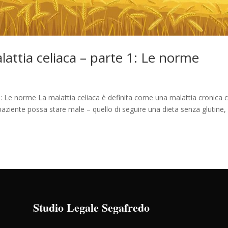
alattia celiaca – parte 1: Le norme
e 1: Le norme La malattia celiaca è definita come una malattia cronica 
paziente possa stare male – quello di seguire una dieta senza glutine,
Studio Legale Segafredo