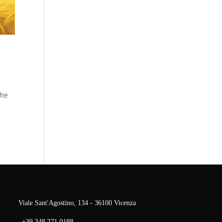
che
Viale Sant'Agostino, 134 - 36100 Vicenza
+39 348 271 0188