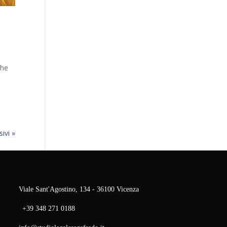
che
ivi »
Viale Sant'Agostino, 134 - 36100 Vicenza
+39 348 271 0188